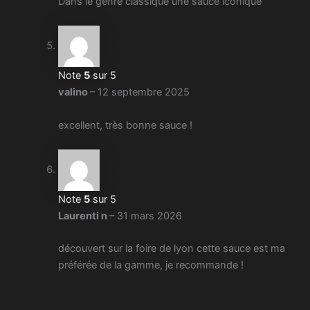
Dans le genre classique une sauce iconique
Note
5
sur 5
valino
–
12 septembre 2025
excellent, très bonne sauce !
Note
5
sur 5
Laurenti n
–
31 mars 2026
découvert sur la foire de lyon cette sauce est ma
préférée de la gamme, je recommande !