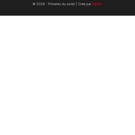
© 2026 - Piments du soleil | Crée par
BgDev