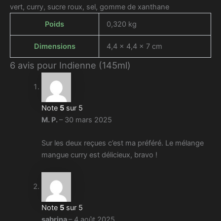
vert, curry, sucre roux, sel,
gomme de xanthane
Poids
0,320 kg
Dimensions
4,4 × 4,4 × 7 cm
6 avis pour
Indienne (145ml)
Note
5
sur 5
M. P.
–
30 mars 2025
Sur les deux reçues c’est ma préféré. Le mélange
mangue curry est délicieux, bravo !
Note
5
sur 5
sabrina
–
4 août 2025