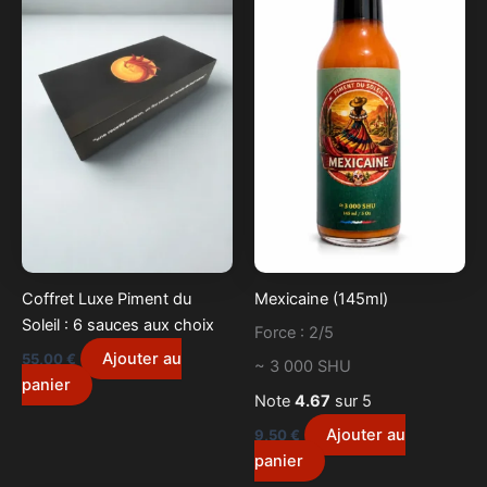
Coffret Luxe Piment du
Mexicaine (145ml)
Soleil : 6 sauces aux choix
Force : 2/5
Ajouter au
55,00
€
~ 3 000 SHU
panier
Note
4.67
sur 5
Ajouter au
9,50
€
panier