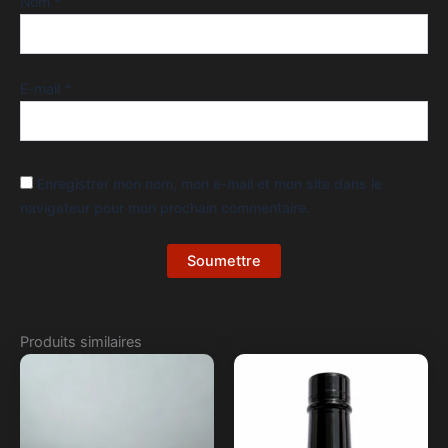
Nom
*
E-mail
*
Enregistrer mon nom, mon e-mail et mon site dans le
navigateur pour mon prochain commentaire.
Produits similaires