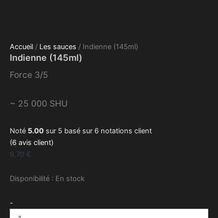
Accueil
/
Les sauces
/ Indienne (145ml)
Indienne (145ml)
Force 3/5
~ 25 000 SHU
Noté
5.00
sur 5 basé sur
6
notations client
(
6
avis client)
9,70
€
Disponibilité :
En stock
quantité
-
de