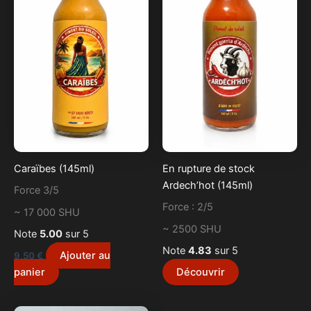
Caraïbes (145ml)
En rupture de stock
Ardech’hot (145ml)
Force 3/5
Force : 2/5
~ 17 000 SHU
~ 2500 SHU
Note
5.00
sur 5
Note
4.83
sur 5
Ajouter au
9,50
€
panier
Découvrir