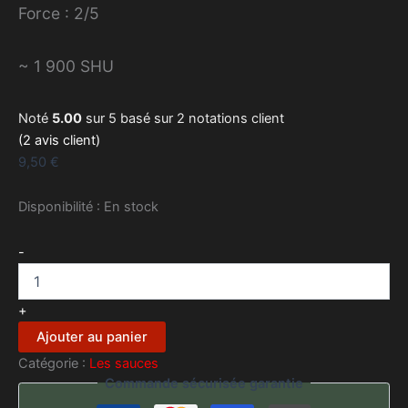
Force : 2/5
~ 1 900 SHU
Noté
5.00
sur 5 basé sur
2
notations client
(
2
avis client)
9,50
€
Disponibilité :
En stock
quantité
-
de
Castanha
(145ml)
+
Ajouter au panier
Catégorie :
Les sauces
Commande sécurisée garantie